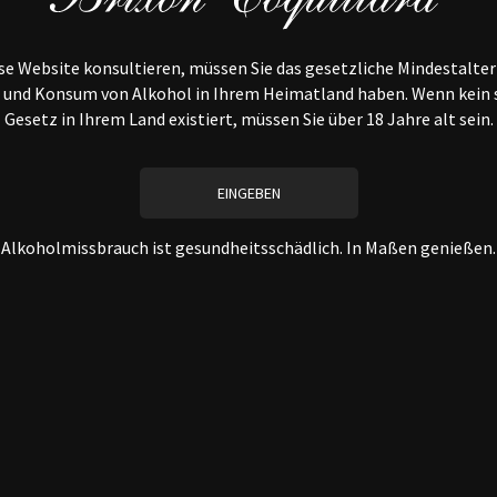
Lebhafter und leichter We
von kandierten Früchten 
e Website konsultieren, müssen Sie das gesetzliche Mindestalter
Blu
 und Konsum von Alkohol in Ihrem Heimatland haben. Wenn kein 
Ausgewogen und schön
Gesetz in Ihrem Land existiert, müssen Sie über 18 Jahre alt sein.
Trockenobstnoten un
Kann als Aperi
Verfügbar in :
Halbe 
Alkoholmissbrauch ist gesundheitsschädlich. In Maßen genießen.