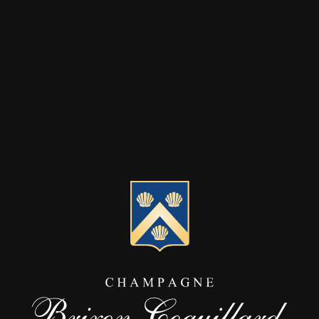
VER
Verschnitt aus drei Rebs
und Pinot Meunier; er 
F
Seine Farbe i
DEGU