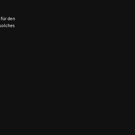
in, er duftet kräftig mit Noten
(Pfirsiche/Aprikose) und einem
 für den
menhauch.
solches
 strukturiert im Mund mit
d einer lebhaften Endnote.
tif serviert werden.
Flasche, Flasche, Magnum