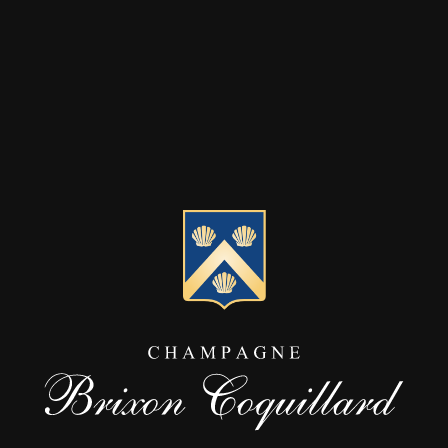
, WEINQUALITÄT UND RESPEKT VOR D
e sollten seine Tochter Hélène und sein Schwiegersohn Gabriel B
antreten und dem Familiengut neue Impulse geben.