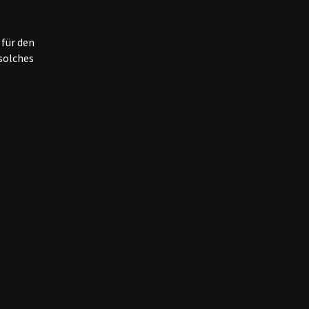
 mit Mineral (Feuerstein) und
 für den
mennoten.
solches
 Mund mit Blumen und
ruchtaromen.
 dieser Wein passt auch zu
 und Meeresfrüchten.
r in :
Flasche