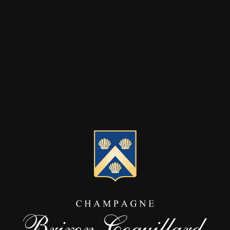
VER
Reine Chardonnay Rebs
während langer Mo
F
Typisch für Chardonnay 
N
DEGU