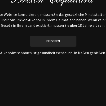
Sehr elegant und rassig
e Website konsultieren, müssen Sie das gesetzliche Mindestalter
Blu
 und Konsum von Alkohol in Ihrem Heimatland haben. Wenn kein 
Sehr leicht im
Gesetz in Ihrem Land existiert, müssen Sie über 18 Jahre alt sein.
Zitrusf
Ideal als Aperitif,
Krustentieren
Verfügba
Alkoholmissbrauch ist gesundheitsschädlich. In Maßen genießen.